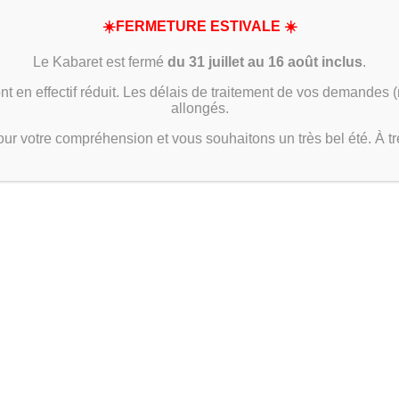
☀️FERMETURE ESTIVALE ☀️
Le Kabaret est fermé
du 31 juillet au 16 août inclus
.
nt en effectif réduit. Les délais de traitement de vos demandes 
allongés.
nue
AUTRES SPECTACLES
BONS CADEAUX
CONTACT
r votre compréhension et vous souhaitons un très bel été. À trè