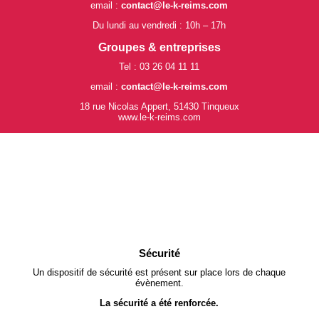
email :
contact@le-k-reims.com
Du lundi au vendredi : 10h – 17h
Groupes & entreprises
Tel : 03 26 04 11 11
email :
contact@le-k-reims.com
18 rue Nicolas Appert, 51430 Tinqueux
www.le-k-reims.com
Sécurité
Un dispositif de sécurité est présent sur place lors de chaque
évènement.
La sécurité a été renforcée.